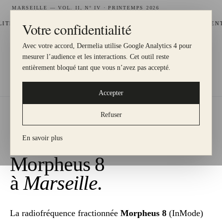
MARSEILLE — VOL. II, N° IV · PRINTEMPS 2026
Votre confidentialité
—
, 1 € = 1 POINT
HYDRAFACIAL DISPONIBLE AU CENTRE JOLIET
Avec votre accord, Dermelia utilise Google Analytics 4 pour
DERMELIA
mesurer l’audience et les interactions. Cet outil reste
LE MEILLEUR POUR MA PEAU
entièrement bloqué tant que vous n’avez pas accepté.
Morpheus 8 — Marseille
DERMELIA
·
EXPERTISES
·
Accepter
Refuser
EXPERTISE N° VI · RADIOFRÉQUENCE
FRACTIONNÉE
En savoir plus
Morpheus 8
à
Marseille
.
La radiofréquence fractionnée
Morpheus 8
(InMode)