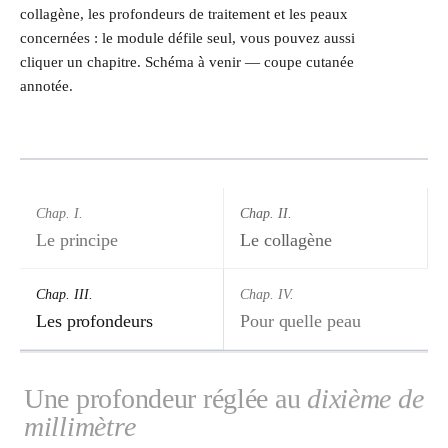
collagène, les profondeurs de traitement et les peaux
concernées : le module défile seul, vous pouvez aussi
cliquer un chapitre. Schéma à venir — coupe cutanée
annotée.
Énergie RF
Micro-aiguilles
Néocollagénèse
Schéma — coupe cutanée
Chap. I.
Chap. II.
[ placeholder ·
illustration du dispositif
Le principe
Le collagène
Morpheus 8 à fournir.
Annotation des couches :
épiderme, derme,
profondeur des micro-
Chap. III.
Chap. IV.
aiguilles. ]
Les profondeurs
Pour quelle peau
Une profondeur réglée au
dixième de
millimètre