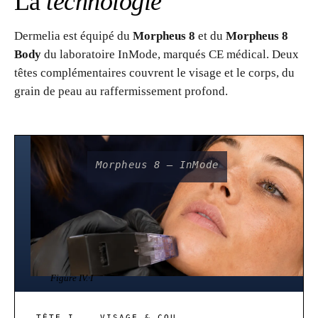
La
technologie
Dermelia est équipé du
Morpheus 8
et du
Morpheus 8
Body
du laboratoire InMode, marqués CE médical. Deux
têtes complémentaires couvrent le visage et le corps, du
grain de peau au raffermissement profond.
Morpheus 8 — InMode
Figure IV.
·I
TÊTE I. — VISAGE & COU