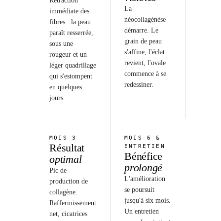
Rétraction
La
immédiate des
néocollagénèse
fibres : la peau
démarre. Le
paraît resserrée,
grain de peau
sous une
s'affine, l'éclat
rougeur et un
revient, l'ovale
léger quadrillage
commence à se
qui s'estompent
redessiner.
en quelques
jours.
MOIS 3
MOIS 6 &
Résultat
ENTRETIEN
Bénéfice
optimal
prolongé
Pic de
L'amélioration
production de
se poursuit
collagène.
jusqu'à six mois.
Raffermissement
Un entretien
net, cicatrices