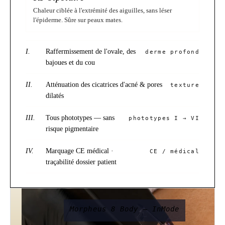
Chaleur ciblée à l'extrémité des aiguilles, sans léser
l'épiderme. Sûre sur peaux mates.
I.
Raffermissement de l'ovale, des
derme profond
bajoues et du cou
II.
Atténuation des cicatrices d'acné & pores
texture
dilatés
III.
Tous phototypes — sans
phototypes I → VI
risque pigmentaire
IV.
Marquage CE médical ·
CE / médical
traçabilité dossier patient
Morpheus 8 Body — InMode