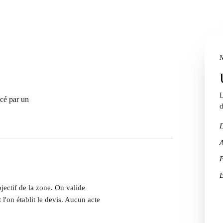
N
L
acé par un
d
A
B
jectif de la zone. On valide
 l'on établit le devis. Aucun acte