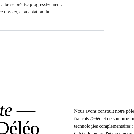
 galbe se précise progressivement.
e dossier, et adaptation du
te
—
Nous avons construit notre pôle 
français
Déléo
et de son prog
 Déléo
technologies complémentaires : d
Cristal Fit en est l'étape
muscle
.