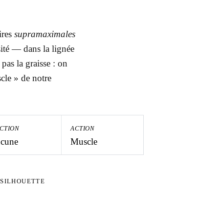
ires
supramaximales
ité — dans la lignée
as la graisse : on
Figure I. —
scle » de notre
ICTION
ACTION
cune
Muscle
 SILHOUETTE