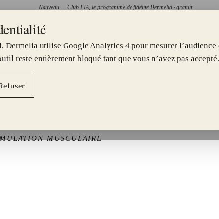
Nouveau — Club LIA, le programme de fidélité Dermelia · gratuit
entialité
—
IBLE AU CENTRE JOLIETTE
TOXINE BOTULIQUE PAR CH
, Dermelia utilise Google Analytics 4 pour mesurer l’audience e
II.
III.
IV.
V.
SOINS
▾
PRÉOCCUPATIONS
▾
TARIFS
CENTRES
À PROPO
 outil reste entièrement bloqué tant que vous n’avez pas accepté.
Refuser
TIMULATION MUSCULAIRE