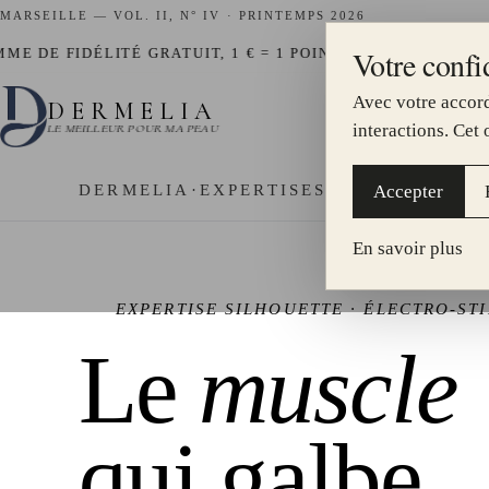
MARSEILLE — VOL. II, N° IV · PRINTEMPS 2026
Votre confid
—
IDÉLITÉ GRATUIT, 1 € = 1 POINT
HYDRAFACIAL DISPON
Avec votre accord
DERMELIA
I.
interactions. Cet
LE MEILLEUR POUR MA PEAU
Cristal Fit · muscle
DERMELIA
·
EXPERTISES
·
Accepter
En savoir plus
EXPERTISE SILHOUETTE · ÉLECTRO-S
Le
muscle
qui galbe.