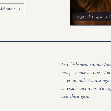
elâchement →
Figure I.
·1
· qualité 
Le relâchement cutané s'ins
visage comme le corps. Voici
— et qui aident à distingu
accessible aux soins, d'un 
avis chirurgical.