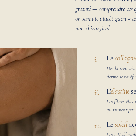
gravité — comprendre ces q
on stimule plutôt qu'on « te
non-chirurgical.
Le
collagèn
i.
Dès la trentain
derme se raréfi
L'
élastine
se
ii.
Les fibres élas
quasiment pas. L
Le
soleil
acc
iii.
Les UV dégradent