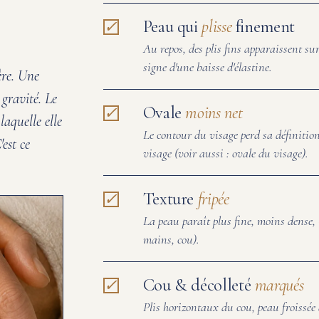
Peau qui
plisse
finement
Au repos, des plis fins apparaissent sur
signe d'une baisse d'élastine.
ère. Une
a gravité. Le
Ovale
moins net
laquelle elle
Le contour du visage perd sa définition
'est ce
visage (voir aussi : ovale du visage).
Texture
fripée
La peau paraît plus fine, moins dense, «
mains, cou).
Cou & décolleté
marqués
Plis horizontaux du cou, peau froissée d