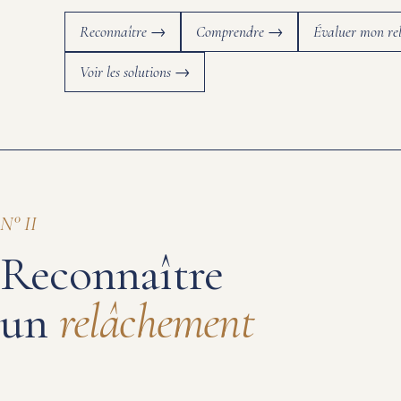
Reconnaître →
Comprendre →
Évaluer mon r
Voir les solutions →
N° II
Reconnaître
un
relâchement