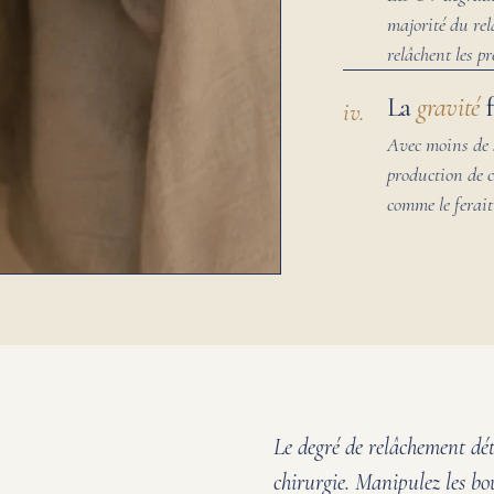
majorité du rel
relâchent les pr
La
gravité
f
iv.
Avec moins de so
production de c
comme le ferait
Le degré de relâchement dét
chirurgie. Manipulez les bo