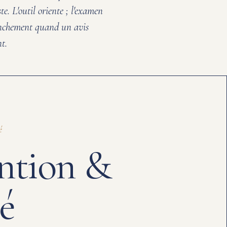
te. L'outil oriente ; l'examen
anchement quand un avis
nt.
é
ntion &
é