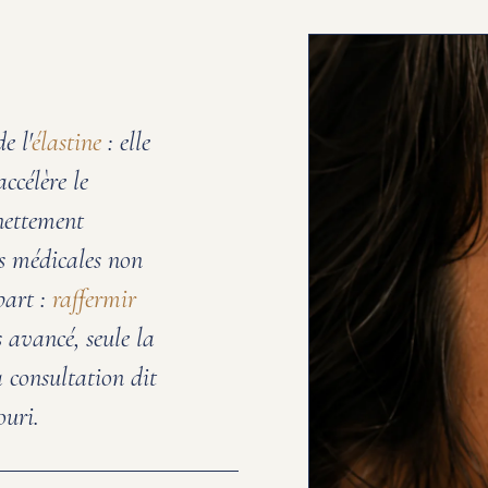
e l'
élastine
: elle
accélère le
nettement
s médicales non
part :
raffermir
 avancé, seule la
a consultation dit
ouri.