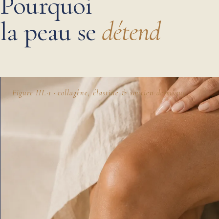
Pourquoi
la peau se
détend
Figure III.
·1
· collagène, élastine & soutien dermique