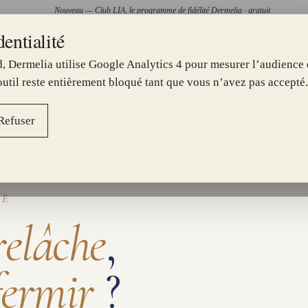
Nouveau — Club LIA, le programme de fidélité Dermelia · gratuit
entialité
—
E AU CENTRE JOLIETTE
TOXINE BOTULIQUE PAR CHIRU
, Dermelia utilise Google Analytics 4 pour mesurer l’audience e
II.
III.
IV.
V.
SOINS
▾
PRÉOCCUPATIONS
▾
TARIFS
CENTRES
À PROPO
 outil reste entièrement bloqué tant que vous n’avez pas accepté.
É & ANTI-ÂGE
·
RELÂCHEMENT CUTANÉ
Refuser
GE
relâche
,
fermir
?