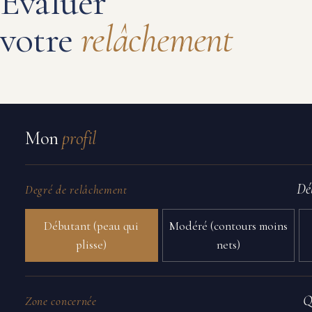
Évaluer
votre
relâchement
Mon
profil
Dé
Degré de relâchement
Débutant (peau qui
Modéré (contours moins
plisse)
nets)
Q
Zone concernée