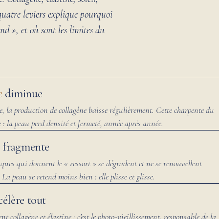
uatre leviers explique pourquoi
nd », et où sont les limites du
e
diminue
e, la production de collagène baisse régulièrement. Cette charpente du
e : la peau perd densité et fermeté, année après année.
 fragmente
tiques qui donnent le « ressort » se dégradent et ne se renouvellent
a peau se retend moins bien : elle plisse et glisse.
élère tout
 collagène et élastine : c'est le photo-vieillissement, responsable de la