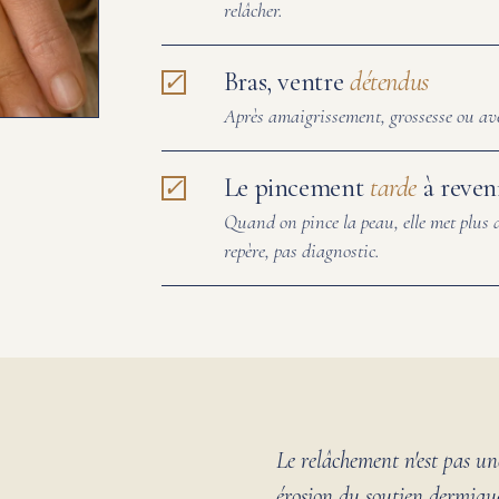
relâcher.
Bras, ventre
détendus
Après amaigrissement, grossesse ou avec
Le pincement
tarde
à reven
Quand on pince la peau, elle met plus d
repère, pas diagnostic.
Le relâchement n'est pas une
érosion du soutien dermique.