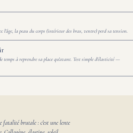
 l'âge, la peau du corps (intérieur des bras, ventre) perd sa tension.
ir
e temps à reprendre sa place qu'avant. Test simple d'élasticité —
 fatalité brutale : c'est une lente
 Collagène, élastine, soleil,