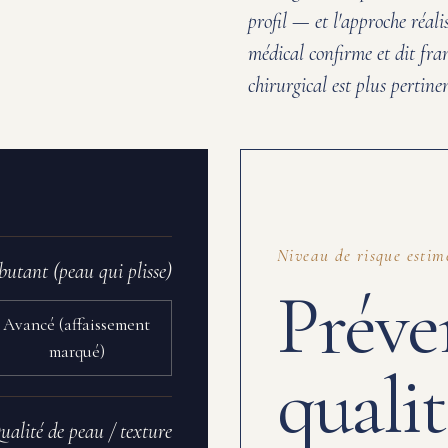
profil — et l'approche réalis
médical confirme et dit fr
chirurgical est plus pertine
Niveau de risque estim
butant (peau qui plisse)
Préve
Avancé (affaissement
marqué)
qualit
ualité de peau / texture