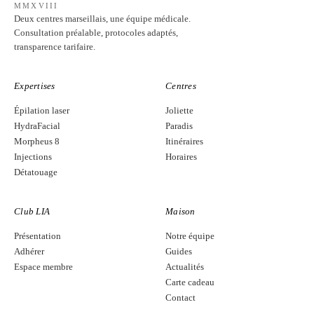
MMXVIII
Deux centres marseillais, une équipe médicale.
Consultation préalable, protocoles adaptés,
transparence tarifaire.
Expertises
Centres
Épilation laser
Joliette
HydraFacial
Paradis
Morpheus 8
Itinéraires
Injections
Horaires
Détatouage
Club LIA
Maison
Présentation
Notre équipe
Adhérer
Guides
Espace membre
Actualités
Carte cadeau
Contact