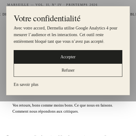
MARSEILLE — VOL. II, N° IV · PRINTEMPS 2026
Votre confidentialité
—
 FIDÉLITÉ GRATUIT, 1 € = 1 POINT
HYDRAFACIAL DISPONIBLE 
Avec votre accord, Dermelia utilise Google Analytics 4 pour
DERMELIA
mesurer l’audience et les interactions. Cet outil reste
LE MEILLEUR POUR MA PEAU
entièrement bloqué tant que vous n’avez pas accepté.
Accepter
— DERMELIA, EXPERTISE MÉDICALE
N° I — Transparence
Refuser
ACCUEIL
En savoir plus
Avis patients Dermelia
Vos retours, bons comme moins bons. Ce que nous en faisons.
Comment nous répondons aux critiques.