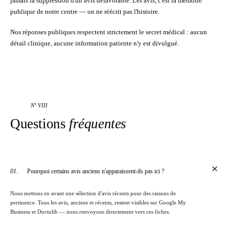
jamais la suppression d'un avis défavorable. Les avis, c'est la mémoire
publique de notre centre — on ne réécrit pas l'histoire.
Nos réponses publiques respectent strictement le secret médical : aucun
détail clinique, aucune information patiente n'y est divulgué.
N° VIII
Questions
fréquentes
+
01.
Pourquoi certains avis anciens n'apparaissent-ils pas ici ?
Nous mettons en avant une sélection d'avis récents pour des raisons de
pertinence. Tous les avis, anciens et récents, restent visibles sur Google My
Business et Doctolib — nous renvoyons directement vers ces fiches.