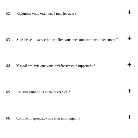
+
02.
Répondez-vous vraiment à tous les avis ?
+
03.
Si je laisse un avis critique, allez-vous me contacter personnellement ?
+
04.
Y a-t-il des avis que vous préféreriez voir supprimés ?
+
05.
Les avis publiés ici sont-ils vérifiés ?
+
06.
Comment répondez-vous à un avis négatif ?