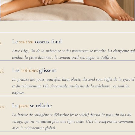
Le
soutien
osseux fond
i.
Avec l'âge, l'os de la mâchoire et des pommettes se résorbe. La charpente qui
tendait la peau diminue : le contour perd son appui et s'affaisse.
Les
volumes
glissent
ii.
La graisse des joues, autrefois haut placée, descend sous l'effet de la gravité
et du relâchement. Elle s'accumule au-dessus de la mâchoire : ce sont les
bajoues.
La
peau
se relâche
iii.
La baisse de collagène et d'élastine (et le soleil) détend la peau du bas du
visage, qui ne maintient plus une ligne nette. C'est la composante commune
avec le relâchement global.