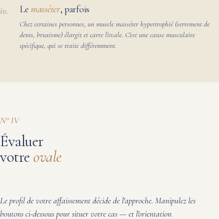
Le
masséter
, parfois
iv.
Chez certaines personnes, un muscle masséter hypertrophié (serrement de
dents, bruxisme) élargit et carre l'ovale. C'est une cause musculaire
spécifique, qui se traite différemment.
N° IV
Évaluer
votre
ovale
Le profil de votre affaissement décide de l'approche. Manipulez les
boutons ci-dessous pour situer votre cas — et l'orientation