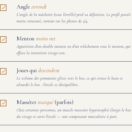
Angle
arrondi
L'angle de la mâchoire (sous l'oreille) perd sa définition. Le profil paraît
moins structuré, surtout sur les photos de 3/4.
Menton
moins net
Apparition d'un double menton ou d'un relâchement sous le menton, qui
efface la transition visage-cou.
Joues qui
descendent
Le volume des pommettes glisse vers le bas, ce qui creuse le haut et
alourdit le bas : l'ovale se déséquilibre.
Masséter
marqué
(parfois)
Chez certaines personnes, un muscle masséter hypertrophié élargit le bas
du visage et carre l'ovale — une composante musculaire à part.