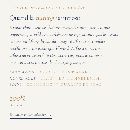
SOLUTION N° IV — LA LIMITE HONNÊTE
Quand la
chirurgie
s'impose
Soyons clairs : sur des bajoues marquées avec excès cutané
important, la médecine esthétique ne repositionne pas les tissus
comme un lifting du bas du visage. Raffermir et combler
redéfinissent un ovale qui débute à s'affaisser, pas un
affaissement avancé. Si c'est votre cas, nous le disons et
orientons vers un avis de chirurgie plastique.
INDICATION
AFFAISSEMENT AVANCÉ
NOTRE RÔLE
ORIENTER HONNÊTEMENT
SOINS
COMPLÉMENT QUALITÉ DE PEAU
100
%
Honnêteté
En parler en consultation →