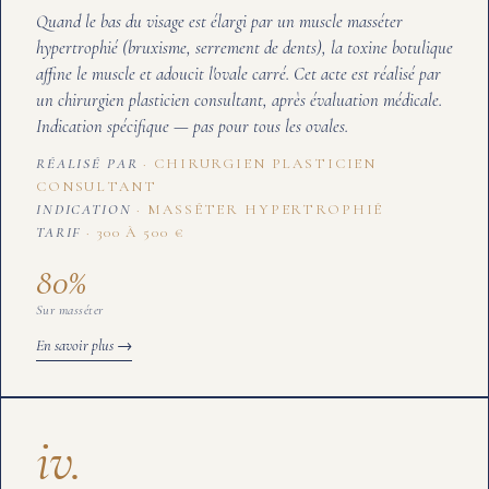
Quand le bas du visage est élargi par un muscle masséter
hypertrophié (bruxisme, serrement de dents), la toxine botulique
affine le muscle et adoucit l'ovale carré. Cet acte est réalisé par
un chirurgien plasticien consultant, après évaluation médicale.
Indication spécifique — pas pour tous les ovales.
RÉALISÉ PAR
CHIRURGIEN PLASTICIEN
CONSULTANT
INDICATION
MASSÉTER HYPERTROPHIÉ
TARIF
300 À 500 €
80
%
Sur masséter
En savoir plus →
iv.