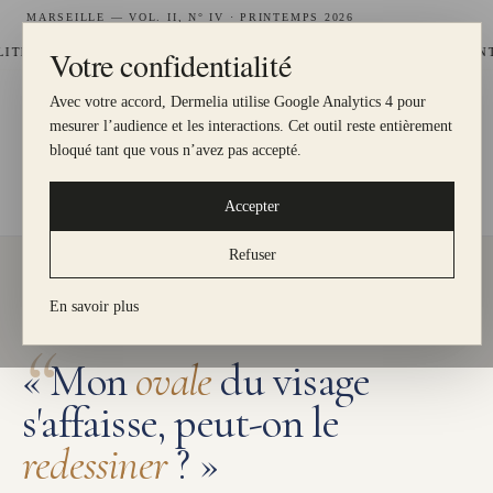
MARSEILLE — VOL. II, N° IV · PRINTEMPS 2026
Votre confidentialité
—
T, 1 € = 1 POINT
HYDRAFACIAL DISPONIBLE AU CENTRE JOLIE
Avec votre accord, Dermelia utilise Google Analytics 4 pour
DERMELIA
mesurer l’audience et les interactions. Cet outil reste entièrement
LE MEILLEUR POUR MA PEAU
bloqué tant que vous n’avez pas accepté.
DERMELIA
·
PRÉOCCUPATIONS
·
Accepter
FERMETÉ & ANTI-ÂGE
·
OVALE DU VISAGE
Refuser
En savoir plus
PRÉOCCUPATION · FERMETÉ & ANTI-ÂGE
“
« Mon
ovale
du visage
s'affaisse, peut-on le
redessiner
? »