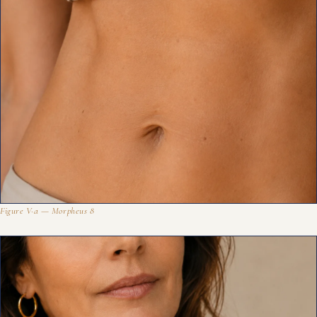
Figure V·a — Morpheus 8