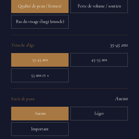
Qualité de peau / fermeté
Perte de volume / soutien
Bas du visage élargi (muscle)
35-45 ans
Tranche d'âge
35-45 ans
45-55 ans
55 ans et +
Aucun
Excès de peau
Aucun
Léger
Important