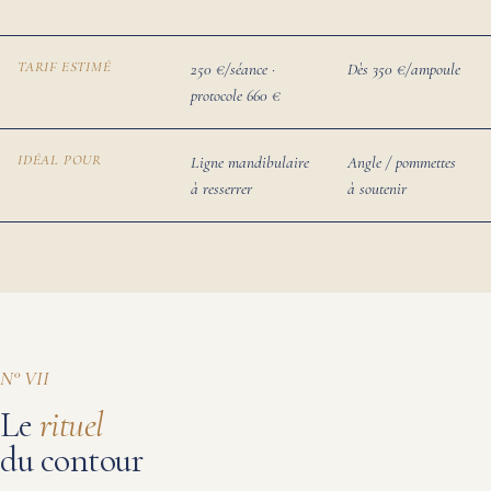
TARIF ESTIMÉ
250 €/séance ·
Dès 350 €/ampoule
protocole 660 €
IDÉAL POUR
Ligne mandibulaire
Angle / pommettes
à resserrer
à soutenir
N° VII
Le
rituel
du contour