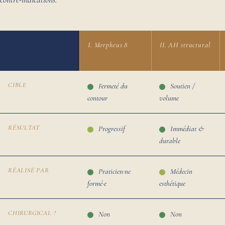
I. Morpheus 8
II. AH structural
CIBLE
Fermeté du
Soutien /
contour
volume
RÉSULTAT
Progressif
Immédiat &
durable
RÉALISÉ PAR
Praticien·ne
Médecin
formé·e
esthétique
CHIRURGICAL ?
Non
Non