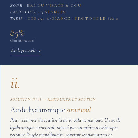
ZONE
BAS DU VISAGE & COU
PROTOCOLE
3 SÉANCES
TARIF
DÈS 250 €/SÉANCE · PROTOCOLE 660 €
85
%
Contour resserré
Voir le protocole →
ii.
SOLUTION N° II — RESTAURER LE SOUTIEN
Acide hyaluronique
structural
Pour redonner du soutien là où le volume manque. Un acide
hyaluronique structural, injecté par un médecin esthétique,
restaure l'angle mandibulaire, soutient les pommettes et