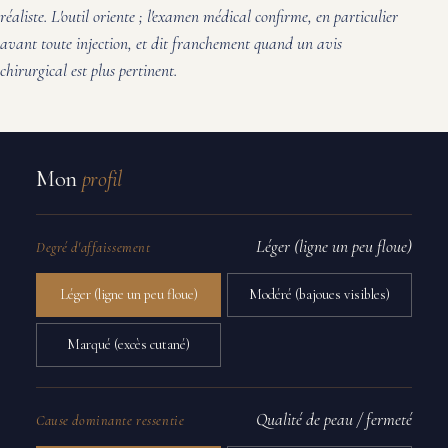
réaliste. L'outil oriente ; l'examen médical confirme, en particulier
avant toute injection, et dit franchement quand un avis
chirurgical est plus pertinent.
Mon
profil
Léger (ligne un peu floue)
Degré d'affaissement
Léger (ligne un peu floue)
Modéré (bajoues visibles)
Marqué (excès cutané)
Qualité de peau / fermeté
Cause dominante ressentie