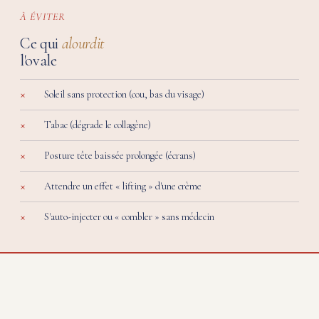
À ÉVITER
Ce qui
alourdit
l'ovale
Soleil sans protection (cou, bas du visage)
Tabac (dégrade le collagène)
Posture tête baissée prolongée (écrans)
Attendre un effet « lifting » d'une crème
S'auto-injecter ou « combler » sans médecin