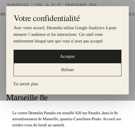
MARSEILLE — VOL. II, N° IV · PRINTEMPS 2026
Votre confidentialité
—
FIDÉLITÉ GRATUIT, 1 € = 1 POINT
HYDRAFACIAL DISPONIBLE A
Avec votre accord, Dermelia utilise Google Analytics 4 pour
DERMELIA
mesurer l’audience et les interactions. Cet outil reste
LE MEILLEUR POUR MA PEAU
entièrement bloqué tant que vous n’avez pas accepté.
Accepter
— MARSEILLE, VIIIᵉ · PARADIS
Nos centres
Refuser
ACCUEIL
·
NOS CENTRES
En savoir plus
Centre Dermelia Paradis —
Marseille 8e
Le centre Dermelia Paradis est installé 426 rue Paradis, dans le 8e
arrondissement de Marseille, quartier Castellane-Prado. Accueil sur
rendez-vous du lundi au samedi.