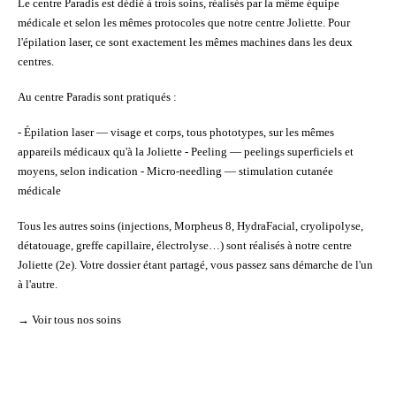
Le centre Paradis est dédié à trois soins, réalisés par la même équipe
médicale et selon les mêmes protocoles que notre centre Joliette. Pour
l'épilation laser, ce sont exactement les mêmes machines dans les deux
centres.
Au centre Paradis sont pratiqués :
-
Épilation laser
— visage et corps, tous phototypes, sur les mêmes
appareils médicaux qu'à la Joliette -
Peeling
— peelings superficiels et
moyens, selon indication -
Micro-needling
— stimulation cutanée
médicale
Tous les autres soins (injections, Morpheus 8, HydraFacial, cryolipolyse,
détatouage, greffe capillaire, électrolyse…) sont réalisés à notre
centre
Joliette (2e)
. Votre dossier étant partagé, vous passez sans démarche de l'un
à l'autre.
→
Voir tous nos soins