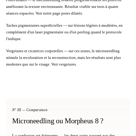
améliorant la texture environnante. Résultat visible sur trois à quatre
séances espacées. Voir notre page
pores dilatés
.
Taches pigmentaires superficielles
— sur lésions légères à modérées, en
complément d'un
laser pigmentaire
ou d'un
peeling
quand le protocole
l'indique.
Vergetures et cicatrices corporelles
— sur ces zones, le microneedling
stimule la recoloration et la reconstruction, mais les résultats sont plus
modestes que sur le visage. Voir
vergetures
.
N° III — Comparaison
Microneedling ou Morpheus 8 ?
La confusion est fréquente — les deux soins passent par des