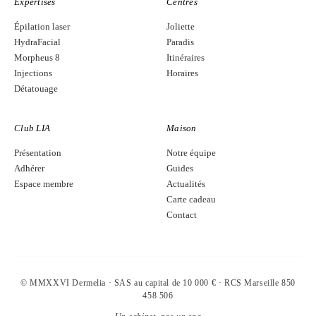
Expertises
Centres
Épilation laser
Joliette
HydraFacial
Paradis
Morpheus 8
Itinéraires
Injections
Horaires
Détatouage
Club LIA
Maison
Présentation
Notre équipe
Adhérer
Guides
Espace membre
Actualités
Carte cadeau
Contact
© MMXXVI Dermelia · SAS au capital de 10 000 € · RCS Marseille 850
458 506