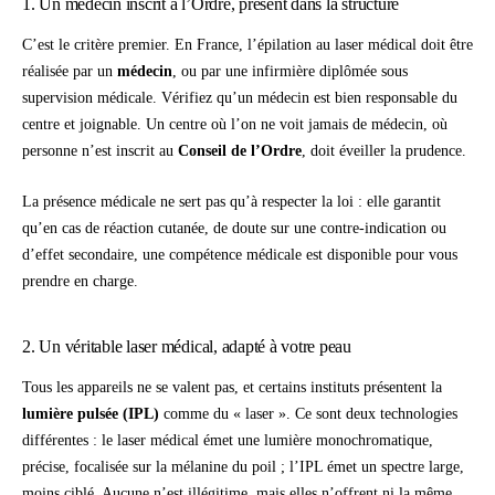
1. Un médecin inscrit à l’Ordre, présent dans la structure
C’est le critère premier. En France, l’épilation au laser médical doit être
réalisée par un
médecin
, ou par une infirmière diplômée sous
supervision médicale. Vérifiez qu’un médecin est bien responsable du
centre et joignable. Un centre où l’on ne voit jamais de médecin, où
personne n’est inscrit au
Conseil de l’Ordre
, doit éveiller la prudence.
La présence médicale ne sert pas qu’à respecter la loi : elle garantit
qu’en cas de réaction cutanée, de doute sur une contre-indication ou
d’effet secondaire, une compétence médicale est disponible pour vous
prendre en charge.
2. Un véritable laser médical, adapté à votre peau
Tous les appareils ne se valent pas, et certains instituts présentent la
lumière pulsée (IPL)
comme du « laser ». Ce sont deux technologies
différentes : le laser médical émet une lumière monochromatique,
précise, focalisée sur la mélanine du poil ; l’IPL émet un spectre large,
moins ciblé. Aucune n’est illégitime, mais elles n’offrent ni la même