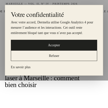
MARSEILLE — VOL. II, N° IV · PRINTEMPS 2026
Votre confidentialité
—
DÉLITÉ GRATUIT, 1 € = 1 POINT
HYDRAFACIAL DISPONIBLE AU 
Avec votre accord, Dermelia utilise Google Analytics 4 pour
DERMELIA
mesurer l’audience et les interactions. Cet outil reste
LE MEILLEUR POUR MA PEAU
entièrement bloqué tant que vous n’avez pas accepté.
Accepter
— GUIDE PRATIQUE
N
°
I — Journal
Refuser
ACCUEIL
·
GUIDES
En savoir plus
Meilleur centre d'épilation
laser à Marseille : comment
bien choisir
Figure I.