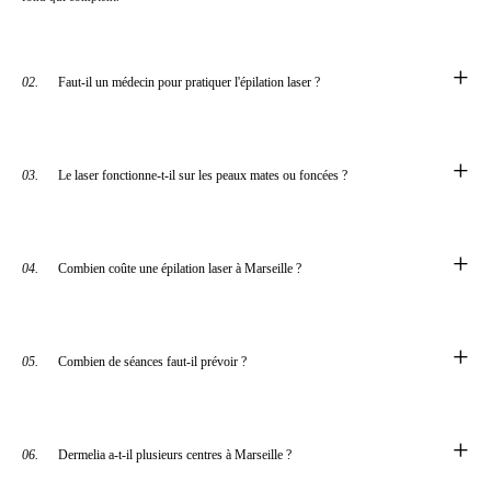
+
02.
Faut-il un médecin pour pratiquer l'épilation laser ?
+
03.
Le laser fonctionne-t-il sur les peaux mates ou foncées ?
+
04.
Combien coûte une épilation laser à Marseille ?
+
05.
Combien de séances faut-il prévoir ?
+
06.
Dermelia a-t-il plusieurs centres à Marseille ?