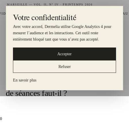
MARSEILLE — VOL. II, N° IV · PRINTEMPS 2026
Votre confidentialité
—
ITÉ GRATUIT, 1 € = 1 POINT
HYDRAFACIAL DISPONIBLE AU CEN
Avec votre accord, Dermelia utilise Google Analytics 4 pour
DERMELIA
mesurer l’audience et les interactions. Cet outil reste
LE MEILLEUR POUR MA PEAU
entièrement bloqué tant que vous n’avez pas accepté.
Accepter
— GUIDE PRATIQUE
N
°
I — Journal
Refuser
ACCUEIL
·
GUIDES
En savoir plus
Détatouage laser : combien
de séances faut-il ?
Figure I.
0