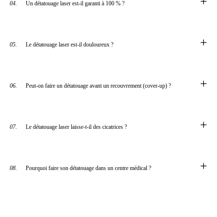
+
04.
Un détatouage laser est-il garanti à 100 % ?
+
05.
Le détatouage laser est-il douloureux ?
+
06.
Peut-on faire un détatouage avant un recouvrement (cover-up) ?
+
07.
Le détatouage laser laisse-t-il des cicatrices ?
+
08.
Pourquoi faire son détatouage dans un centre médical ?