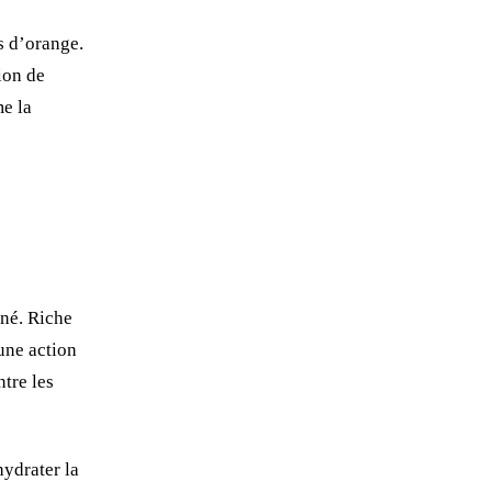
s d’orange.
ion de
me la
ané. Riche
 une action
ntre les
hydrater la