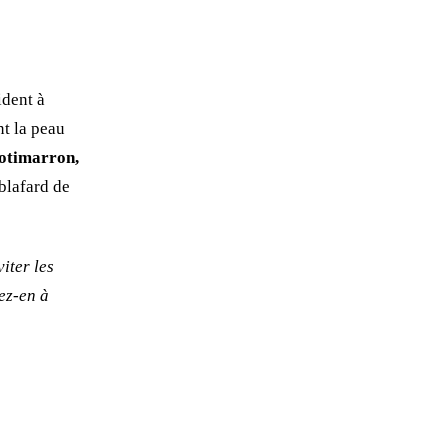
ident à
nt la peau
otimarron,
 blafard de
iter les
ez-en à