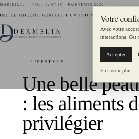
MARSEILLE — VOL. II, N° IV · PRINTEMPS 2026
Votre confid
—
 FIDÉLITÉ GRATUIT, 1 € = 1 POINT
HYDRAFACIAL DISP
Avec votre accord
DERMELIA
I.
interactions. Cet
LE MEILLEUR POUR MA PEAU
Accepter
— LIFESTYLE
En savoir plus
Une belle peau
: les aliments 
privilégier