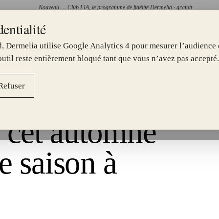
Nouveau — Club LIA, le programme de fidélité Dermelia · gratuit
entialité
—
ONIBLE AU CENTRE JOLIETTE
TOXINE BOTULIQUE PAR C
, Dermelia utilise Google Analytics 4 pour mesurer l’audience e
II.
III.
IV.
V.
SOINS
▾
PRÉOCCUPATIONS
▾
TARIFS
CENTRES
À PROPO
 outil reste entièrement bloqué tant que vous n’avez pas accepté.
Refuser
 cet automne
de saison à