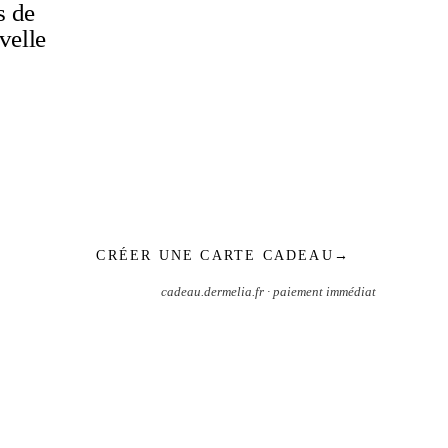
s de
velle
CRÉER UNE CARTE CADEAU
→
cadeau.dermelia.fr · paiement immédiat