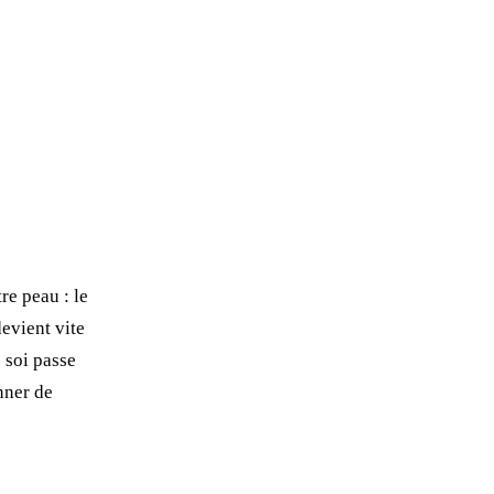
re peau : le
devient vite
e soi passe
onner de