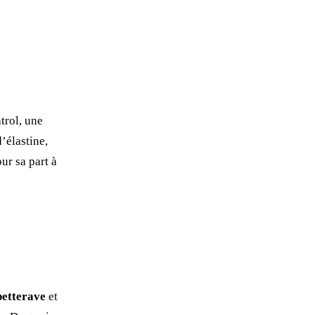
trol, une
’élastine,
ur sa part à
betterave
et