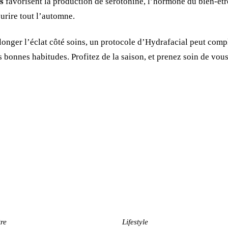
s
favorisent la production de sérotonine, l’hormone du bien-êtr
ourire tout l’automne.
longer l’éclat côté soins, un protocole d’
Hydrafacial
peut compl
s bonnes habitudes. Profitez de la saison, et prenez soin de vous
tre
Lifestyle